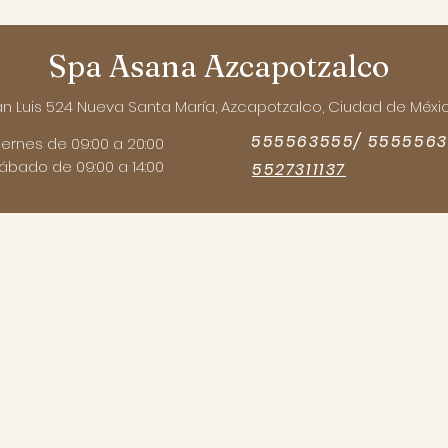
Spa Asana Azcapotzalco
San Luis 524 Nueva Santa María, Azcapotzalco, Ciudad de Méxi
555563555/ 555556
iernes de 09:00 a 20:00
ábado de 09:00 a 14:00
5527311137