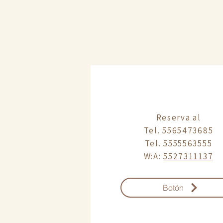
Reserva al
Tel. 5565473685
Tel. 5555563555
W:A:
5527311137
Botón