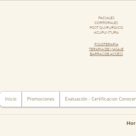
FACIALES
CORPORALES
POST QUIRURGÍCO
ACUPUNTURA
FISIOTERAPIA
TERAPIA DE MASAJE
​BARRAS DE ACCESS
Inicio
Promociones
Evaluación - Certificacion Conocer
Hor