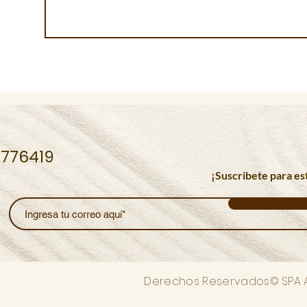
51776419
¡Suscribete para es
Derechos Reservados© SPA AS