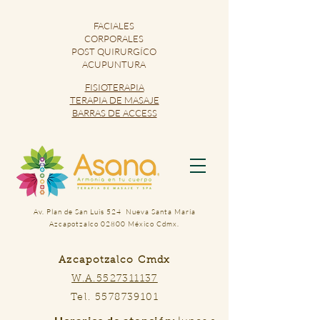
FACIALES
CORPORALES
POST QUIRURGÍCO
ACUPUNTURA
FISIOTERAPIA
TERAPIA DE MASAJE
​BARRAS DE ACCESS
Av. Plan de San Luis 524
Nueva Santa María
Azcapotzalco
02800 México Cdmx.
Azcapotzalco Cmdx
W.A.5527311137
Tel.
5578739101