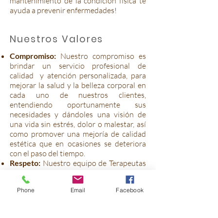
mantenimiento de la condición física te
ayuda a prevenir enfermedades!
Nuestros Valores
Compromiso:
Nuestro compromiso es
brindar un servicio profesional de
calidad y atención personalizada, para
mejorar la salud y la belleza corporal en
cada uno de nuestros clientes,
entendiendo oportunamente sus
necesidades y dándoles una visión de
una vida sin estrés, dolor o malestar, así
como promover una mejoría de calidad
estética que en ocasiones se deteriora
con el paso del tiempo.
Respeto:
Nuestro equipo de Terapeutas
se rigen con el mayor respeto sin juzgar,
criticar u ofender, se maneja con
Phone
Email
Facebook
discreción, tiene la ética y moral de no
divulgar información que pueda dañar la
integridad ética y moral de nuestros